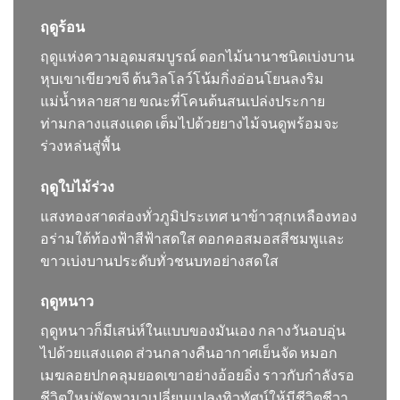
ฤดูร้อน
ฤดูแห่งความอุดมสมบูรณ์ ดอกไม้นานาชนิดเบ่งบาน
หุบเขาเขียวขจี ต้นวิลโลว์โน้มกิ่งอ่อนโยนลงริม
แม่น้ำหลายสาย ขณะที่โคนต้นสนเปล่งประกาย
ท่ามกลางแสงแดด เต็มไปด้วยยางไม้จนดูพร้อมจะ
ร่วงหล่นสู่พื้น
ฤดูใบไม้ร่วง
แสงทองสาดส่องทั่วภูมิประเทศ นาข้าวสุกเหลืองทอง
อร่ามใต้ท้องฟ้าสีฟ้าสดใส ดอกคอสมอสสีชมพูและ
ขาวเบ่งบานประดับทั่วชนบทอย่างสดใส
ฤดูหนาว
ฤดูหนาวก็มีเสน่ห์ในแบบของมันเอง กลางวันอบอุ่น
ไปด้วยแสงแดด ส่วนกลางคืนอากาศเย็นจัด หมอก
เมฆลอยปกคลุมยอดเขาอย่างอ้อยอิ่ง ราวกับกำลังรอ
ชีวิตใหม่พัดพามาเปลี่ยนแปลงทิวทัศน์ให้มีชีวิตชีวา