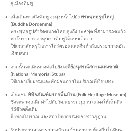
สู่เมืองทิมพู
เมื่อเดินทางถึงทิมพู จะมุ่งหน้าไปยัง
พระพุทธรูปใหญ่
(Buddha Dordenma)
พระพุทธรูปสำริดขนาดใหญ่สูงถึง 169 ฟุต ที่สามารถชมวิว
พาโนรามาของหุบเขาทิมพูได้แบบเต็มตา
ใช้เวลาสักครู่ในการไตร่ตรอง และดื่มด่ำกับบรรยากาศอัน
เงียบสงบ
จากนั้นจะเดินทางต่อไปยัง
เจดีย์อนุสรณ์สถานแห่งชาติ
(National Memorial Stupa)
ใช้เวลาเยี่ยมชมและพักผ่อนภายในบริเวณที่เงียบสงบ
เยี่ยมชม
พิพิธภัณฑ์มรดกพื้นบ้าน (Folk Heritage Museum)
ซึ่งจะพาคุณดื่มด่ำไปกับวัฒนธรรมภูฏาน แสดงให้เห็นถึง
วิถีชีวิตดั้งเดิม
สิ่งของโบราณ และสถาปัตยกรรมของชาวภูฏาน
รับประทานอาหารกลางวัน ณ ร้านอาหารท้องถิ่นในทิมพู