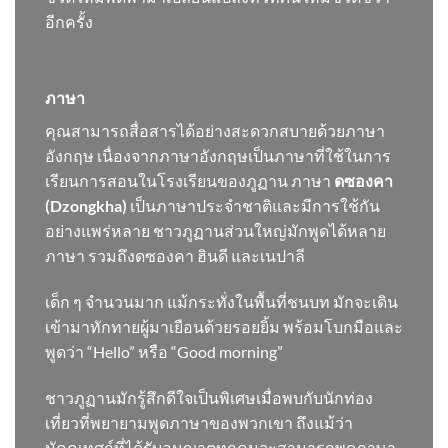
อีกครั้ง
ภาษา
คุณสามารถสื่อสารได้อย่างสะดวกสบายด้วยภาษา
อังกฤษ เนื่องจากภาษาอังกฤษเป็นภาษาที่ใช้ในการ
เรียนการสอนในโรงเรียนของภูฏาน ภาษา
ดซองคา
(Dzongkha)
เป็นภาษาประจำชาติและมีการใช้กัน
อย่างแพร่หลาย ชาวภูฏานส่วนใหญ่มักพูดได้หลาย
ภาษา รวมถึงดซองคา ฮินดี และเนปาลี
เด็ก ๆ จำนวนมาก แม้กระทั่งในพื้นที่ชนบท มักจะเดิน
เข้ามาทักทายผู้มาเยือนด้วยรอยยิ้ม พร้อมโบกมือและ
พูดว่า “Hello” หรือ “Good morning”
ชาวภูฏานมักรู้สึกดีใจเป็นพิเศษเมื่อพบกับนักท่อง
เที่ยวที่พยายามพูดภาษาของพวกเขา ถึงแม้ว่า
มัคคุเทศก์ที่ได้รับอนุญาตทุกคนจะสามารถพูดภาษา