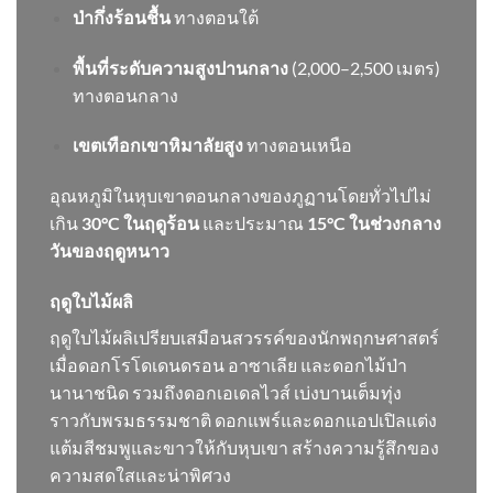
ป่ากึ่งร้อนชื้น
ทางตอนใต้
พื้นที่ระดับความสูงปานกลาง
(2,000–2,500 เมตร)
ทางตอนกลาง
เขตเทือกเขาหิมาลัยสูง
ทางตอนเหนือ
อุณหภูมิในหุบเขาตอนกลางของภูฏานโดยทั่วไปไม่
เกิน
30°C ในฤดูร้อน
และประมาณ
15°C ในช่วงกลาง
วันของฤดูหนาว
ฤดูใบไม้ผลิ
ฤดูใบไม้ผลิเปรียบเสมือนสวรรค์ของนักพฤกษศาสตร์
เมื่อดอกโรโดเดนดรอน อาซาเลีย และดอกไม้ป่า
นานาชนิด รวมถึงดอกเอเดลไวส์ เบ่งบานเต็มทุ่ง
ราวกับพรมธรรมชาติ ดอกแพร์และดอกแอปเปิลแต่ง
แต้มสีชมพูและขาวให้กับหุบเขา สร้างความรู้สึกของ
ความสดใสและน่าพิศวง