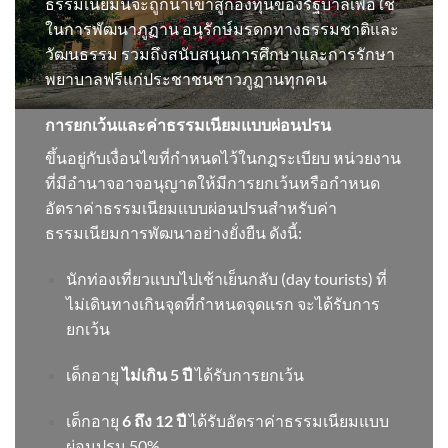
ธรรมเนียมนี้จะถูกนำเข้าสู่กองทุนของรัฐบาลเพื่อใช้
ในการพัฒนาภูฏาน อนุรักษ์มรดกทางธรรมชาติและ
วัฒนธรรม รวมถึงสนับสนุนการศึกษาและการรักษา
พยาบาลฟรีแก่ประชาชนชาวภูฏานทุกคน
การยกเว้นและค่าธรรมเนียมแบบผ่อนปรน
ขึ้นอยู่กับเงื่อนไขที่กำหนดไว้ในกฎระเบียบ หน่วยงาน
ที่มีอำนาจอาจอนุญาตให้มีการยกเว้นหรือกำหนด
อัตราค่าธรรมเนียมแบบผ่อนปรนสำหรับค่า
ธรรมเนียมการพัฒนาอย่างยั่งยืน ดังนี้:
นักท่องเที่ยวแบบไปเช้าเย็นกลับ (day tourists) ที่
ไม่เดินทางเกินจุดที่กำหนดจุดแรก จะได้รับการ
ยกเว้น
เด็กอายุ
ไม่เกิน 5 ปี
ได้รับการยกเว้น
เด็กอายุ
6 ถึง 12 ปี
ได้รับอัตราค่าธรรมเนียมแบบ
ผ่อนปรน 50%