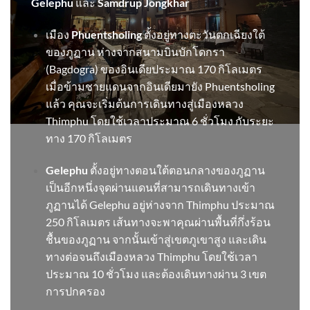
Gelephu
และ
Samdrup Jongkhar
เมือง
Phuentsholing
ตั้งอยู่ทางตะวันตกเฉียงใต้
ของภูฏาน ห่างจากสนามบินบักโดกรา
(Bagdogra) ของอินเดียประมาณ 170 กิโลเมตร
เมื่อข้ามชายแดนจากอินเดียมายัง Phuentsholing
แล้ว คุณจะเริ่มต้นการเดินทางสู่เมืองหลวง
Thimphu โดยใช้เวลาประมาณ 6 ชั่วโมง กับระยะ
ทาง 170 กิโลเมตร
Gelephu
ตั้งอยู่ทางตอนใต้ตอนกลางของภูฏาน
เป็นอีกหนึ่งจุดผ่านแดนที่สามารถเดินทางเข้า
ภูฏานได้ Gelephu อยู่ห่างจาก Thimphu ประมาณ
250 กิโลเมตร เส้นทางจะพาคุณผ่านพื้นที่กึ่งร้อน
ชื้นของภูฏาน จากนั้นเข้าสู่เขตภูเขาสูง และเดิน
ทางต่อจนถึงเมืองหลวง Thimphu โดยใช้เวลา
ประมาณ 10 ชั่วโมง และต้องเดินทางผ่าน 3 เขต
การปกครอง