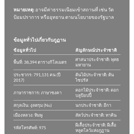
หมายเหตุ:
อาจมีค่าธรรมเนียมเข้าสถานที่ เช่น วัด
ป้อมปราการ หรืออุทยาน ตามนโยบายของรัฐบาล
ข้อมูลทั่วไปเกี่ยวกับภูฏาน
ข้อมูลทั่วไป
สัญลักษณ์ประจำชาติ
ศาสนาประจำชาติ: พุทธ
พื้นที่: 38,394 ตารางกิโลเมตร
มหายาน
ประชากร: 791,131 คน (ปี
ต้นไม้ประจำชาติ: ต้น
2017)
ไซปรัส
ดอกไม้ประจำชาติ: ดอก
ภาษาราชการ: ภาษาซงคา
บลูป๊อปปี้
สกุลเงิน: งุลตรุม (Nu)
นกประจำชาติ: อีกา
เมืองหลวง: ทิมพู
สัตว์ประจำชาติ: ทาคิน
ผีเสื้อประจำชาติ: ผีเสื้อ
รหัสโทรศัพท์: 975
หลูดโลว์แห่งภูฏาน