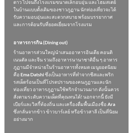
ดาว ไปจนถึงโรงแรมขนาดเล็กอบอุ่น และโฮมสเตย์
ในบ้านแบบดั้งเดิมของชาวภูฏาน นักท่องเที่ยวจะได้
รับความอบอุ่นและสะดวกสบาย พร้อมบรรยากาศ
และการต้อนรับที่ยอดเยี่ยมจากโรงแรม
อาหารการกิน (Dining out)
ร้านอาหารส่วนใหญ่นำเสนออาหารอินเดีย คอนติ
เนนตัล และจีน รวมถึงอาหารนานาชาติอื่น ๆ อาหาร
ภูฏานมีจำหน่ายในร้านอาหารทั้งหมด เมนูยอดนิยม
คือ
Ema Datshi
ซึ่งเป็นอาหารที่ทำจากชีสและพริก
รสเผ็ดร้อนเป็นที่โปรดปรานของคนภูฏานและนัก
ท่องเที่ยว อาหารภูฏานใช้พริกจำนวนมาก ดังนั้นควร
สั่งตามระดับความเผ็ดที่คุณทนได้! นอกจากนี้ ยังมี
เบียร์และวิสกี้ท้องถิ่น และเครื่องดื่มพื้นเมืองชื่อ
Ara
ซึ่งกลั่นจากข้าว ข้าวบาร์เลย์ หรือข้าวสาลี เป็นที่นิยม
อย่างมาก