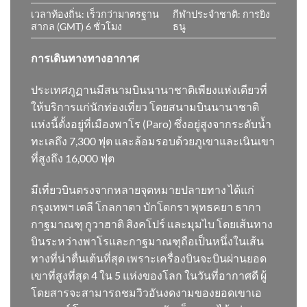
เวลาท้องถิ่น: เร็วกว่ามาตรฐาน
กีฬาประจำชาติ: การยิง
สากล (GMT) 6 ชั่วโมง
ธนู
การเดินทางทางอากาศ
ประเทศภูฏานมีสนามบินนานาชาติเพียงแห่งเดียวที่
ให้บริการแก่นักท่องเที่ยว โดยสนามบินนานาชาติ
แห่งนี้ตั้งอยู่ที่เมืองพาโร (Paro) ซึ่งอยู่สูงจากระดับน้ำ
ทะเลถึง 7,300 ฟุต และล้อมรอบด้วยภูเขาและเนินเขา
ที่สูงถึง 16,000 ฟุต
มีเที่ยวบินตรงจากหลายจุดหมายปลายทาง ได้แก่
กรุงเทพฯ เดลี โกลกาตา บักโดกรา พุทธคยา ธากา
กาฐมาณฑุ กูวาฮาติ สิงคโปร์ และมุมไบ โดยเส้นทาง
บินระหว่างพาโรและกาฐมาณฑุถือเป็นหนึ่งในเส้น
ทางที่น่าตื่นเต้นที่สุด เพราะเครื่องบินจะบินผ่านยอด
เขาที่สูงที่สุด 4 ใน 5 แห่งของโลก ในวันที่อากาศดี ผู้
โดยสารจะสามารถชมวิวอันงดงามของยอดเขาเอ