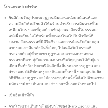
โปรแกรมประจำวัน:
ยินดีต้อนรับสู่ประเทศภูฏาน ดินแดนแห่งมนต์เสน่ห์และ
ความลึกลับ! เตรียมตัวให้พร้อมสำหรับการเดินทางที่ไม่
เหมือนใคร ขณะที่คุณก้าวเข้าสู่อาณาจักรที่ไม่ธรรมดา
แห่งนี้ เตรียมใจให้พร้อมที่จะหลงใหลไปกับทิวทัศน์ที่
งดงาม วัฒนธรรมที่มีชีวิตชีวา และการต้อนรับอันอบอุ่น
จากยอดเขาหิมาลัยอันยิ่งใหญ่ ไปจนถึงวัดโบราณที่
กระจายตัวอยู่ทั่วหุบเขา ภูฏานมอบความงดงามทาง
ธรรมชาติควบคู่กับความสงบทางจิตวิญญาณให้กับผู้มา
เยือน ดื่มด่ำกับประเพณีอันลึกซึ้ง ลิ้มรสอาหารภูฏาน และ
สำรวจสมบัติที่ซ่อนอยู่ของดินแดนล้ำค่านี้ ขณะคุณสัมผัส
วิถีชีวิตแบบภูฏาน ขอให้การผจญภัยครั้งนี้เต็มไปด้วยความ
มหัศจรรย์ การค้นพบ และช่วงเวลาที่น่าจดจำตลอดไป
เช็คอินเข้าที่พัก
จากโรงแรม เดินทางไปยังปาโรซอง (Paro Dzong) และ