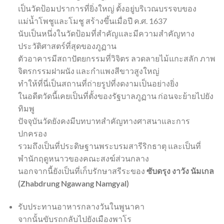
เป็นวัดป้อมปราการที่ยิ่งใหญ่ ตั้งอยู่บริเวณบรรจบของ
แม่น้ำโพชูและโมชู สร้างขึ้นเมื่อปี ค.ศ. 1637
นับเป็นหนึ่งในวัดป้อมที่สำคัญและมีความสำคัญทาง
ประวัติศาสตร์ที่สุดของภูฏาน
ตัวอาคารมีสถาปัตยกรรมที่วิจิตร ลวดลายไม้แกะสลัก ภาพ
จิตรกรรมฝาผนัง และกำแพงสีขาวสูงใหญ่
ทำให้ที่นี่เป็นสถานที่ถ่ายรูปที่งดงามเป็นอย่างยิ่ง
ในอดีตวัดนี้เคยเป็นที่ตั้งของรัฐบาลภูฏาน ก่อนจะย้ายไปยัง
ทิมพู
ปัจจุบันวัดยังคงมีบทบาทสำคัญทางศาสนาและการ
ปกครอง
รวมถึงเป็นที่ประดิษฐานพระบรมสารีริกธาตุ และเป็นที่
พำนักฤดูหนาวของคณะสงฆ์ส่วนกลาง
นอกจากนี้ยังเป็นที่เก็บรักษาสรีระของ
ซับดรุง งาวัง นัมเกล
(Zhabdrung Ngawang Namgyal)
รับประทานอาหารกลางวันในพูนาคา
จากนั้นขับรถกลับไปยังเมืองพาโร