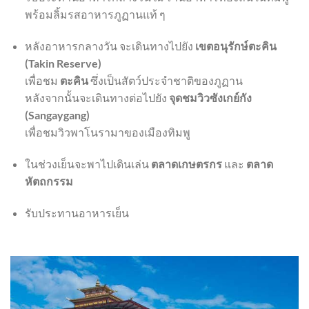
พร้อมลิ้มรสอาหารภูฏานแท้ ๆ
หลังอาหารกลางวัน จะเดินทางไปยัง
เขตอนุรักษ์ตะคิน
(Takin Reserve)
เพื่อชม
ตะคิน
ซึ่งเป็นสัตว์ประจำชาติของภูฏาน
หลังจากนั้นจะเดินทางต่อไปยัง
จุดชมวิวซังเกย์กัง
(Sangaygang)
เพื่อชมวิวพาโนรามาของเมืองทิมพู
ในช่วงเย็นจะพาไปเดินเล่น
ตลาดเกษตรกร
และ
ตลาด
หัตถกรรม
รับประทานอาหารเย็น