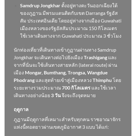
Samdrup Jongkhar
ตั้งอยู่ทางตะวันออกเฉียงใต้
ของภูฏาน มีพรมแดนติดกับเขต Darranga รัฐอัส
สัม ประเทศอินเดีย โดยอยู่ห่างจากเมือง Guwahati
เมืองหลวงของรัฐอัสสัมประมาณ 150 กิโลเมตร
ใช้เวลาเดินทางจาก Guwahati ประมาณ 3 ชั่วโมง
นักท่องเที่ยวที่เดินทางเข้าภูฏานผ่านทาง Samdrup
Jongkhar จะเดินทางต่อไปยังเมือง
Trashigang
และ
จากที่นั่นจะใช้เส้นทางสายหลัก (lateral route) ผ่าน
เมือง
Mongar, Bumthang, Trongsa, Wangdue
Phodrang
และสุดท้ายเข้าสู่เมืองหลวง
Thimphu
โดย
ระยะทางรวมประมาณ
700 กิโลเมตร
และใช้เวลา
เดินทางอย่างน้อย
3 วัน
จึงจะถึงจุดหมาย
ฤดูกาล
ภูฏานมีฤดูกาลที่เหมาะสำหรับทุกคน ราชอาณาจักร
แห่งนี้ทอดยาวผ่านเขตภูมิอากาศ 3 แบบ ได้แก่: