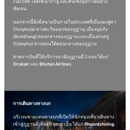
เวอเรสต์ โลตเซ มากาลู และคันเช็งจุงกาได้อย่าง
ชัดเจน
นอกจากนี้ยังมีสนามบินภายในประเทศที่เมืองยงฟูลา
(Yonphula) ทางตะวันออกของภูฏาน, เมืองบุมถัง
(Bumthang) ตอนกลางของภูฏาน และเมืองเกเลปู
(Gelephu) ทางตอนใต้ตอนกลางของภูฏาน
สายการบินที่ให้บริการมายังภูฏานมี 2 แห่ง ได้แก่
Drukair
และ
Bhutan Airlines
.
การเดินทางทางบก
บริเวณชายแดนทางบกที่เปิดให้นักท่องเที่ยวเดินทาง
เข้าสู่ภูฏานมีเพียง 3 จุดเท่านั้น ได้แก่
Phuentsholing
,