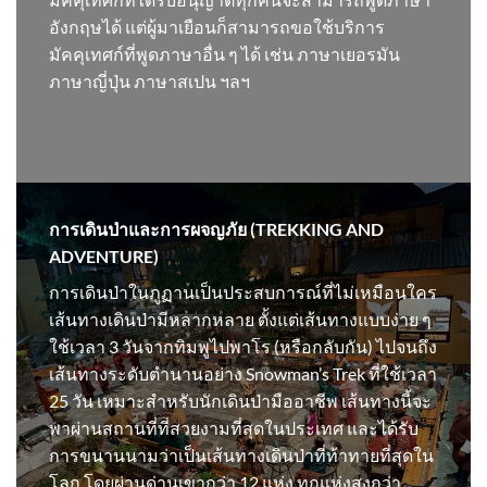
อังกฤษได้ แต่ผู้มาเยือนก็สามารถขอใช้บริการ
มัคคุเทศก์ที่พูดภาษาอื่น ๆ ได้ เช่น ภาษาเยอรมัน
ภาษาญี่ปุ่น ภาษาสเปน ฯลฯ
การเดินป่าและการผจญภัย (TREKKING AND
ADVENTURE)
การเดินป่าในภูฏานเป็นประสบการณ์ที่ไม่เหมือนใคร
เส้นทางเดินป่ามีหลากหลาย ตั้งแต่เส้นทางแบบง่าย ๆ
ใช้เวลา 3 วันจากทิมพูไปพาโร (หรือกลับกัน) ไปจนถึง
เส้นทางระดับตำนานอย่าง Snowman’s Trek ที่ใช้เวลา
25 วัน เหมาะสำหรับนักเดินป่ามืออาชีพ เส้นทางนี้จะ
พาผ่านสถานที่ที่สวยงามที่สุดในประเทศ และได้รับ
การขนานนามว่าเป็นเส้นทางเดินป่าที่ท้าทายที่สุดใน
โลก โดยผ่านด่านเขากว่า 12 แห่ง ทุกแห่งสูงกว่า