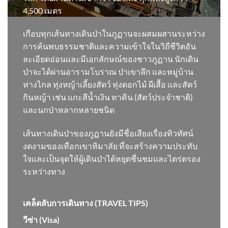
4,500 เมตร
เกือบทุกเส้นทางเดินป่าในภูฏานจะผสมผสานระหว่าง
การค้นพบธรรมชาติและความเข้าใจในวิถีชีวิตอัน
ละเอียดอ่อนและมีเอกลักษณ์ของชาวภูฏาน นักเดิน
ป่าจะได้ผ่านอารามโบราณ ป่าเขาลึก และหมู่บ้าน
ห่างไกล ทุ่งหญ้าเลี้ยงสัตว์ ทุ่งดอกไม้ ผีเสื้อ และสัตว์
กินหญ้า เช่น แกะสีน้ำเงิน ทาคิน (สัตว์ประจำชาติ)
และนกป่าหลากหลายชนิด
เส้นทางเดินป่าของภูฏานยังมีชื่อเสียงเรื่องทิวทัศน์
งดงามของเทือกเขาหิมาลัย ที่จะสร้างความประทับ
ใจและเป็นจุดให้ผู้เดินป่าได้หยุดชื่นชมและไตร่ตรอง
ระหว่างทาง
เคล็ดลับการเดินทาง (TRAVEL TIPS)
วีซ่า (Visa)