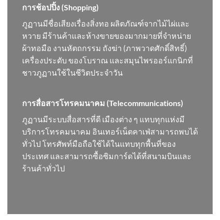
การช้อปปิ้ง (Shopping)
ภูฏานมีชื่อเสียงเรื่องสิ่งทอ ผลิตภัณฑ์จากไม้ไผ่และ
หวาย มีร้านค้าและห้างขายของมากมายที่จำหน่าย
ผ้าทอมือ งานหัตถกรรม ถังฆ่า (ภาพวาดศักดิ์สิทธิ์)
เครื่องประดับ ของโบราณ และสมุนไพรออร์แกนิกที่
ชาวภูฏานใช้ในชีวิตประจำวัน
การสื่อสารโทรคมนาคม (Telecommunications)
ภูฏานมีระบบสื่อสารที่ดี เมืองต่าง ๆ แทบทุกแห่งมี
บริการโทรคมนาคม อินเทอร์เน็ตคาเฟ่สามารถพบได้
ทั่วไป โทรศัพท์มือถือใช้ได้ในแทบทุกพื้นที่ของ
ประเทศ และสามารถซื้อซิมการ์ดได้ที่สนามบินและ
ร้านค้าทั่วไป