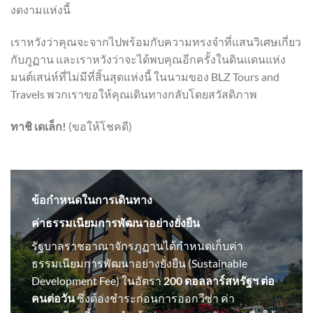
งดงามแห่งนี้
เราหวังว่าคุณจะจากไปพร้อมกับความทรงจำที่แสนวิเศษเกี่ยว
กับภูฏาน และเราหวังว่าจะได้พบคุณอีกครั้งในดินแดนแห่ง
มนต์เสน่ห์ที่ไม่มีที่สิ้นสุดแห่งนี้ ในนามของ BLZ Tours and
Travels พวกเราขอให้คุณเดินทางกลับโดยสวัสดิภาพ
ทาชิ เดเล็ก!
(ขอให้โชคดี)
ข้อกำหนดในการเดินทาง
ค่าธรรมเนียมการพัฒนาอย่างยั่งยืน
รัฐบาลราชอาณาจักรภูฏานได้กำหนดเก็บค่า
ธรรมเนียมการพัฒนาอย่างยั่งยืน (Sustainable
Development Fee) ในอัตรา
200 ดอลลาร์สหรัฐฯ ต่อ
คนต่อวัน
ซึ่งต้องชำระก่อนการออกวีซ่า ค่า