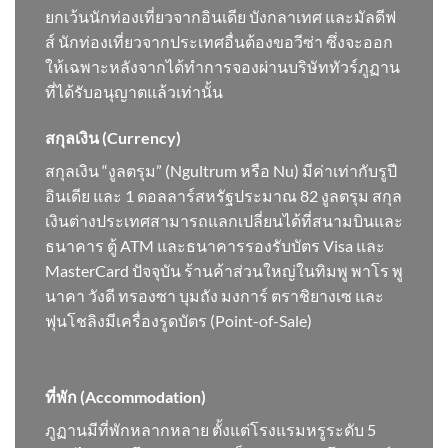
ยกเว้นนักท่องเที่ยวจากอินเดีย บังกลาเทศ และมัลดีฟ
ส์ นักท่องเที่ยวจากประเทศอื่นต้องขอวีซ่า ซึ่งจะออก
ให้เฉพาะหลังจากได้ทำการจองผ่านบริษัททัวร์ภูฏาน
ที่ได้รับอนุญาตแล้วเท่านั้น
สกุลเงิน (Currency)
สกุลเงิน “งูลตรุม” (Ngultrum หรือ Nu) มีค่าเท่ากับรูปี
อินเดีย และ 1 ดอลลาร์สหรัฐประมาณ 82 งูลตรุม สกุล
เงินต่างประเทศสามารถแลกเปลี่ยนได้ที่สนามบินและ
ธนาคาร ตู้ ATM และธนาคารรองรับบัตร Visa และ
MasterCard ปัจจุบัน ร้านค้าส่วนใหญ่ในทิมพู พาโร พู
นาคา วังดี ทรองซา บุมถัง มงการ์ ตราชิยางเซ และ
ฟุนโชลิงมีเครื่องรูดบัตร (Point-of-Sale)
ที่พัก (Accommodation)
ภูฏานมีที่พักหลากหลาย ตั้งแต่โรงแรมหรูระดับ 5