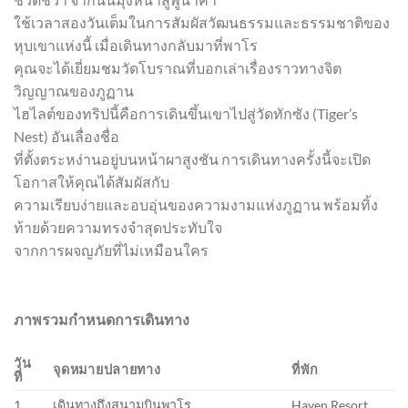
ใช้เวลาสองวันเต็มในการสัมผัสวัฒนธรรมและธรรมชาติของ
หุบเขาแห่งนี้ เมื่อเดินทางกลับมาที่พาโร
คุณจะได้เยี่ยมชมวัดโบราณที่บอกเล่าเรื่องราวทางจิต
วิญญาณของภูฏาน
ไฮไลต์ของทริปนี้คือการเดินขึ้นเขาไปสู่วัดทักซัง (Tiger’s
Nest) อันเลื่องชื่อ
ที่ตั้งตระหง่านอยู่บนหน้าผาสูงชัน การเดินทางครั้งนี้จะเปิด
โอกาสให้คุณได้สัมผัสกับ
ความเรียบง่ายและอบอุ่นของความงามแห่งภูฏาน พร้อมทิ้ง
ท้ายด้วยความทรงจำสุดประทับใจ
จากการผจญภัยที่ไม่เหมือนใคร
ภาพรวมกำหนดการเดินทาง
วัน
จุดหมายปลายทาง
ที่พัก
ที่
1
เดินทางถึงสนามบินพาโร
Haven Resort