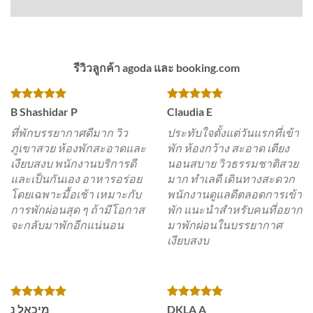
รีวิวลูกค้า agoda และ booking.com
B Shashidar P
Claudia E
ที่พักบรรยากาศดีมาก วิว
ประทับใจตั้งแต่วันแรกที่เข้า
ภูเขาสวย ห้องพักสะอาดและ
พัก ห้องกว้าง สะอาด เตียง
เงียบสงบ พนักงานบริการดี
นอนสบาย วิวธรรมชาติสวย
และเป็นกันเอง อาหารอร่อย
มาก ทำเลดี เดินทางสะดวก
โดยเฉพาะมื้อเช้า เหมาะกับ
พนักงานดูแลดีตลอดการเข้า
การพักผ่อนสุด ๆ ถ้ามีโอกาส
พัก แนะนำสำหรับคนที่อยาก
จะกลับมาพักอีกแน่นอน
มาพักผ่อนในบรรยากาศ
เงียบสงบ
מיכאל נ
DKLA A