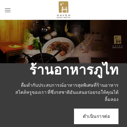
ข้าม
ไป
ยัง
เนื้อหา
ร้านอาหารภูไท
ดื่มด่ำกับประสบการณ์อาหารสุดพิเศษที่ร้านอาหาร
สไตล์หรูของเรา ที่ซึ่งรสชาติอันแสนอร่อยรอให้คุณได้
ลิ้มลอง
ดำเนินการต่อ