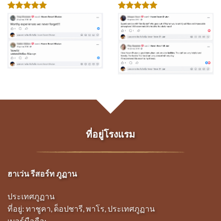
ที่อยู่โรงแรม
ฮาเว่น รีสอร์ท ภูฏาน
ประเทศภูฏาน
ที่อยู่: ทาชูคา, ด็อปชารี, พาโร, ประเทศภูฏาน
เบอร์มือถือ: