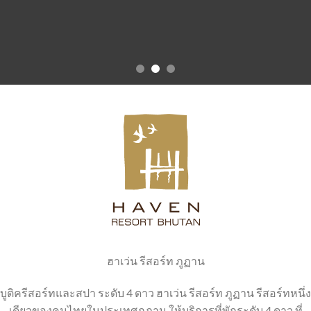
ฮาเว่น รีสอร์ท ภูฏาน
บูติครีสอร์ทและสปา ระดับ 4 ดาว ฮาเว่น รีสอร์ท ภูฏาน รีสอร์ทหนึ่ง
เดียวของคนไทยในประเทศภูฏาน ให้บริการที่พักระดับ 4 ดาว ที่