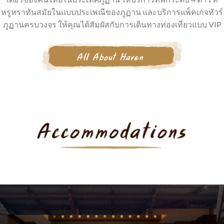
หรูหราทันสมัยในแบบประเพณีของภูฏาน และบริการแพ็คเกจทัวร์
ภูฏานครบวงจร ให้คุณได้สัมผัสกับการเดินทางท่องเที่ยวแบบ VIP